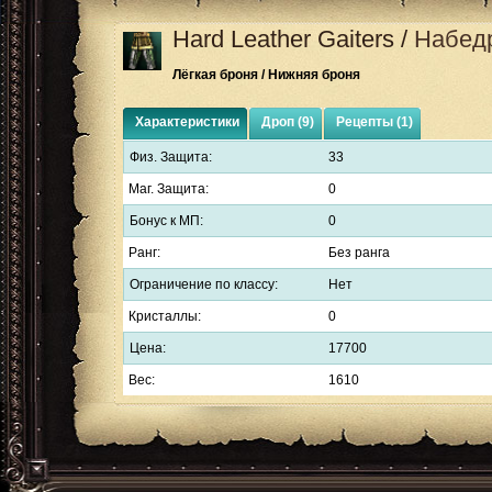
Hard Leather Gaiters
/
Набедр
Лёгкая броня / Нижняя броня
Характеристики
Дроп (9)
Рецепты (1)
Физ. Защита:
33
Маг. Защита:
0
Бонус к МП:
0
Ранг:
Без ранга
Ограничение по классу:
Нет
Кристаллы:
0
Цена:
17700
Вес:
1610