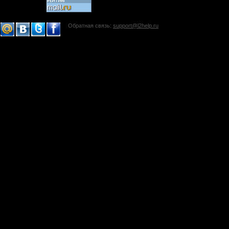
Обратная связь:
support@l2help.ru
!-->