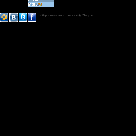
Обратная связь:
support@l2help.ru
!-->