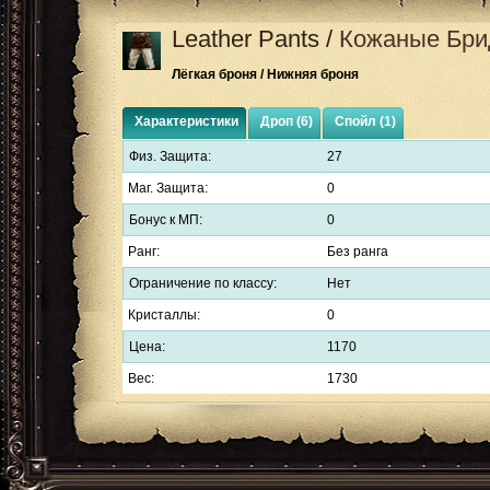
Leather Pants
/
Кожаные Бр
Лёгкая броня / Нижняя броня
Характеристики
Дроп (6)
Спойл (1)
Физ. Защита:
27
Маг. Защита:
0
Бонус к МП:
0
Ранг:
Без ранга
Ограничение по классу:
Нет
Кристаллы:
0
Цена:
1170
Вес:
1730