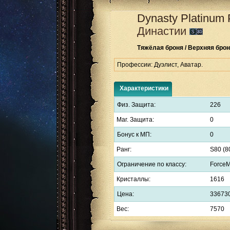
Dynasty Platinum 
Династии
Тяжёлая броня / Верхняя бро
Профессии: Дуэлист, Аватар.
Характеристики
Физ. Защита:
226
Маг. Защита:
0
Бонус к МП:
0
Ранг:
S80 (8
Ограничение по классу:
ForceM
Кристаллы:
1616
Цена:
33673
Вес:
7570