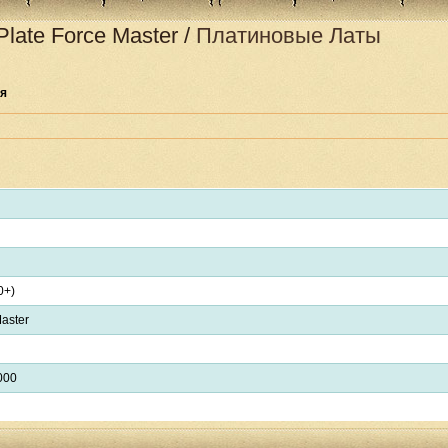
Plate
Force Master
/
Платиновые Латы
ня
0+)
aster
000