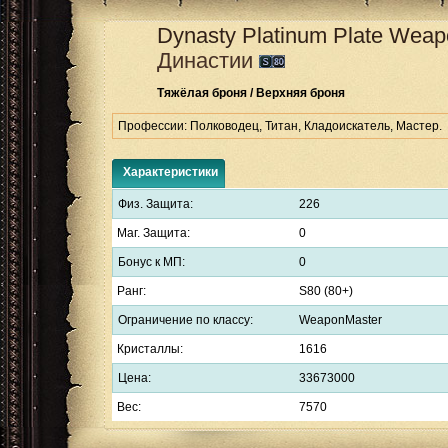
Dynasty Platinum Plate
Weapo
Династии
Тяжёлая броня / Верхняя броня
Профессии: Полководец, Титан, Кладоискатель, Мастер.
Характеристики
Физ. Защита:
226
Маг. Защита:
0
Бонус к МП:
0
Ранг:
S80 (80+)
Ограничение по классу:
WeaponMaster
Кристаллы:
1616
Цена:
33673000
Вес:
7570