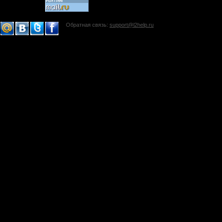
Обратная связь:
support@l2help.ru
!-->