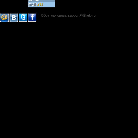
Обратная связь:
support@l2help.ru
!-->