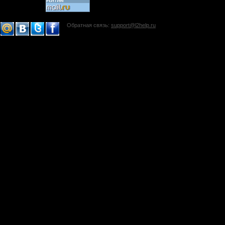
Обратная связь:
support@l2help.ru
!-->