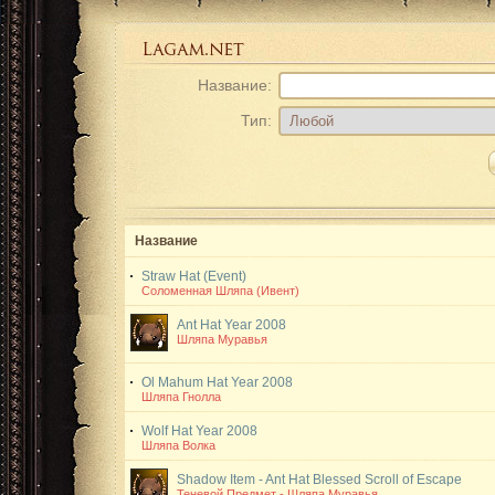
Название:
Тип:
Название
Straw Hat (Event)
Соломенная Шляпа (Ивент)
Ant Hat
Year 2008
Шляпа Муравья
Ol Mahum Hat
Year 2008
Шляпа Гнолла
Wolf Hat
Year 2008
Шляпа Волка
Shadow Item - Ant Hat
Blessed Scroll of Escape
Теневой Предмет - Шляпа Муравья