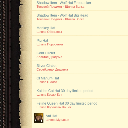
Shadow Item - Wolf Hat
Firecracker
Теневой Предмет - Шляпа Волка
Shadow Item - Wolf Hat
Big Head
Теневой Предмет - Шляпа Волка
Monkey Hat
Шляпа Обезьяны
Pig Hat
Шляпа Поросенка
Gold Circlet
Золотая Диадема
Silver Circlet
Серебряная Диадема
Ol Mahum Hat
Шляпа Гнолла
Kat the Cat Hat
30 day limited period
Шляпа Кошки Кэт
Feline Queen Hat
30 day limited period
Шляпа Королевы Кошек
Ant Hat
Шляпа Муравья