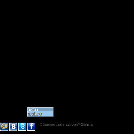
Обратная связь:
support@l2help.ru
!-->