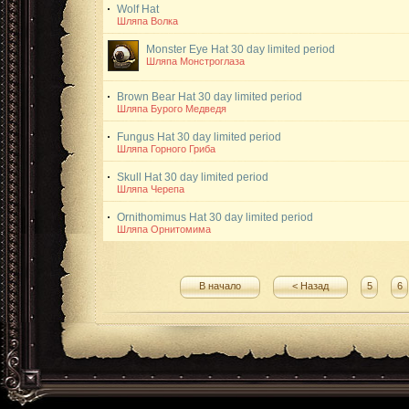
Wolf Hat
Шляпа Волка
Monster Eye Hat
30 day limited period
Шляпа Монстроглаза
Brown Bear Hat
30 day limited period
Шляпа Бурого Медведя
Fungus Hat
30 day limited period
Шляпа Горного Гриба
Skull Hat
30 day limited period
Шляпа Черепа
Ornithomimus Hat
30 day limited period
Шляпа Орнитомима
В начало
< Назад
5
6