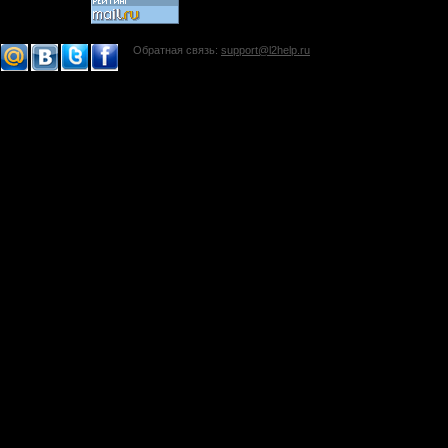
Обратная связь:
support@l2help.ru
!-->