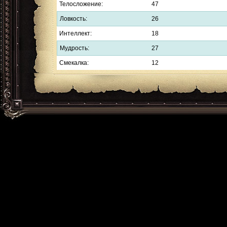
Телосложение:
47
Ловкость:
26
Интеллект:
18
Мудрость:
27
Смекалка:
12