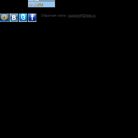
Обратная связь:
support@l2help.ru
!-->