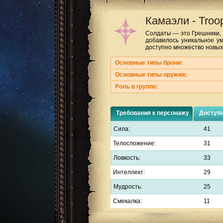
Камаэли
-
Troo
Солдаты — это Грешники, 
добавилось уникальное у
доступно множество новых
Основные типы брони:
Основные типы оружия:
Роль в группе:
Требования к персонажу
Доступ
Сила:
41
Телосложение:
31
Ловкость:
33
Интеллект:
29
Мудрость:
25
Смекалка:
11