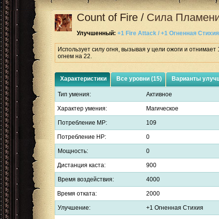
Count of Fire
/
Сила Пламен
Улучшенный:
+1 Fire Attack / +1 Огненная Стихия
Использует силу огня, вызывая у цели ожоги и отнимает 
огнем на 22.
Характеристики
Все уровни (15)
Варианты улучш
Тип умения:
Активное
Характер умения:
Магическое
Потребление MP:
109
Потребление HP:
0
Мощность:
0
Дистанция каста:
900
Время воздействия:
4000
Время отката:
2000
Улучшение:
+1 Огненная Стихия