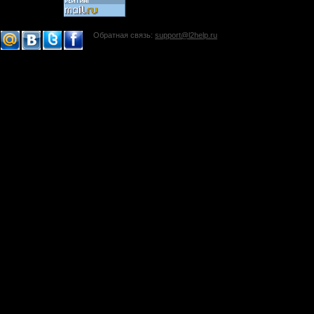
Обратная связь:
support@l2help.ru
!-->