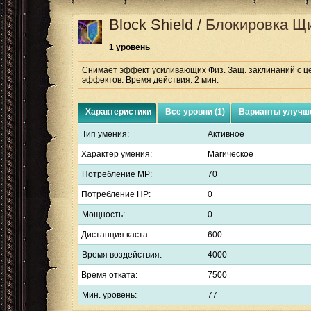
Block Shield
/
Блокировка Щ
1 уровень
Снимает эффект усиливающих Физ. Защ. заклинаний с це
эффектов. Время действия: 2 мин.
Характеристики
Все уровни (1)
Варианты улучше
Тип умения:
Активное
Характер умения:
Магическое
Потребление MP:
70
Потребление HP:
0
Мощность:
0
Дистанция каста:
600
Время воздействия:
4000
Время отката:
7500
Мин. уровень:
77