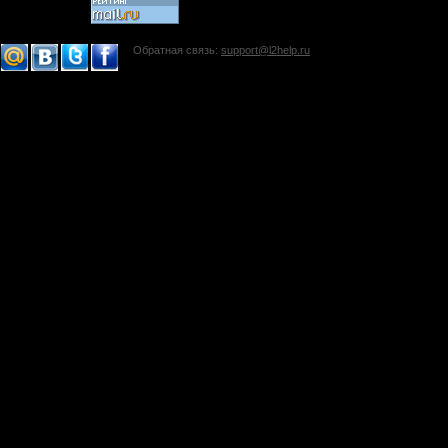
Обратная связь:
support@l2help.ru
!-->