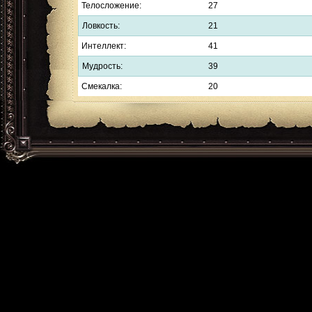
Телосложение:
27
Ловкость:
21
Интеллект:
41
Мудрость:
39
Смекалка:
20