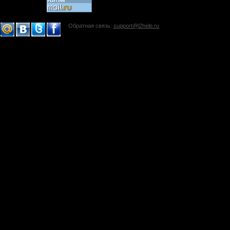
Обратная связь:
support@l2help.ru
!-->