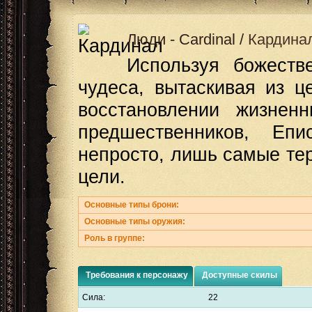
Люди
-
Cardinal
/
Кардина
Используя божеств
чудеса, вытаскивая из ц
восстановлении жизнен
предшественников, Еп
непросто, лишь самые тер
цели.
Основные типы брони:
Основные типы оружия:
Роль в группе:
Требования к персонажу
Доступные скилы
Сила:
22