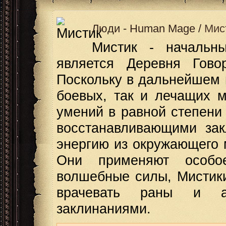
Люди
-
Human Mage
/
Мис
Мистик - начальн
является Деревня Гово
Поскольку в дальнейшем и
боевых, так и лечащих м
умений в равной степен
восстанавливающими зак
энергию из окружающего 
Они применяют особо
волшебные силы, Мистики
врачевать раны и ат
заклинаниями.