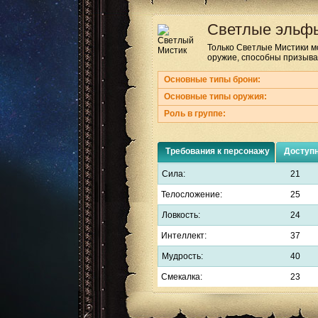
Светлые эльф
Только Светлые Мистики м
оружие, способны призыва
Основные типы брони:
Основные типы оружия:
Роль в группе:
Требования к персонажу
Доступ
Сила:
21
Телосложение:
25
Ловкость:
24
Интеллект:
37
Мудрость:
40
Смекалка:
23