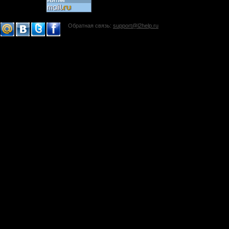
Обратная связь:
support@l2help.ru
!-->