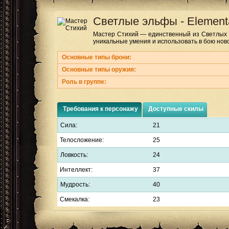
Светлые эльфы
-
Element
Мастер Стихий — единственный из Светлых Э
уникальные умения и использовать в бою ново
Основные типы брони:
Основные типы оружия:
Роль в группе:
Требования к персонажу
Доступные скилы
Сила:
21
Телосложение:
25
Ловкость:
24
Интеллект:
37
Мудрость:
40
Смекалка:
23