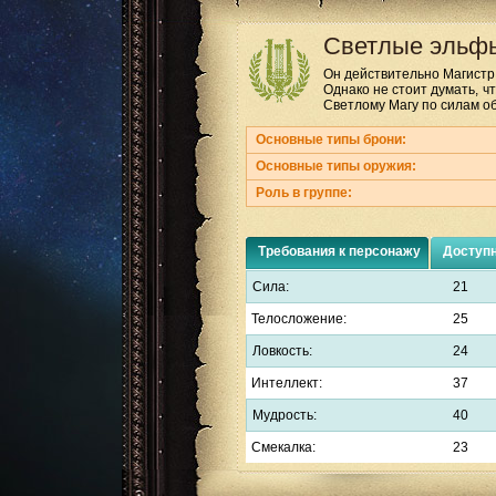
Светлые эльф
Он действительно Магистр
Однако не стоит думать, ч
Светлому Магу по силам об
Основные типы брони:
Основные типы оружия:
Роль в группе:
Требования к персонажу
Доступ
Сила:
21
Телосложение:
25
Ловкость:
24
Интеллект:
37
Мудрость:
40
Смекалка:
23