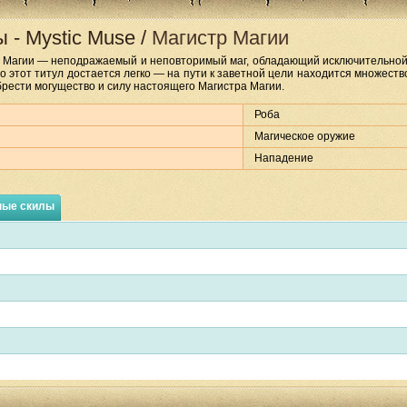
ы
-
Mystic Muse
/
Магистр Магии
 Магии — неподражаемый и неповторимый маг, обладающий исключительной 
то этот титул достается легко — на пути к заветной цели находится множест
рести могущество и силу настоящего Магистра Магии.
Роба
Магическое оружие
Нападение
ные скилы