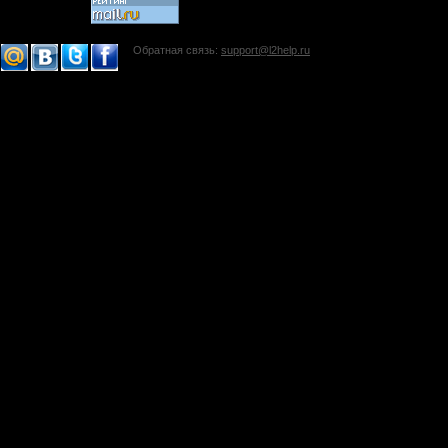
Обратная связь:
support@l2help.ru
!-->