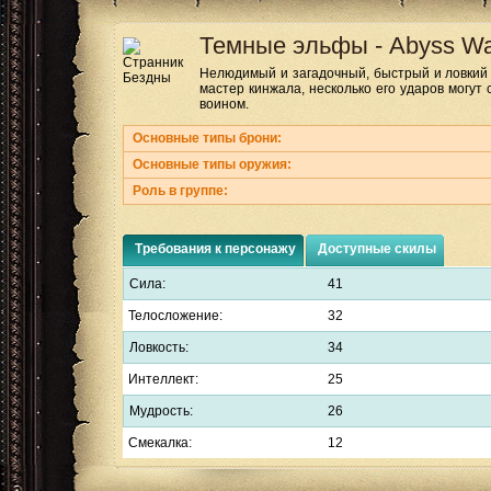
Темные эльфы
-
Abyss Wa
Нелюдимый и загадочный, быстрый и ловкий 
мастер кинжала, несколько его ударов могут
воином.
Основные типы брони:
Основные типы оружия:
Роль в группе:
Требования к персонажу
Доступные скилы
Сила:
41
Телосложение:
32
Ловкость:
34
Интеллект:
25
Мудрость:
26
Смекалка:
12