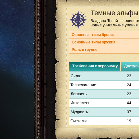
Темные эльфы
Владыка Теней — единств
новые уникальные умения 
Основные типы брони:
Основные типы оружия:
Роль в группе:
Требования к персонажу
Доступ
Сила:
23
Телосложение:
24
Ловкость:
23
Интеллект:
44
Мудрость:
37
Смекалка:
19