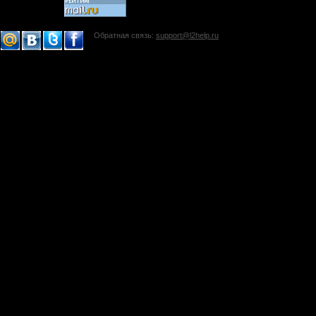
Обратная связь:
support@l2help.ru
!-->