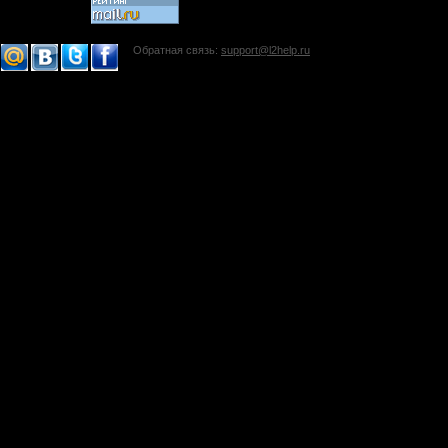
Обратная связь:
support@l2help.ru
!-->