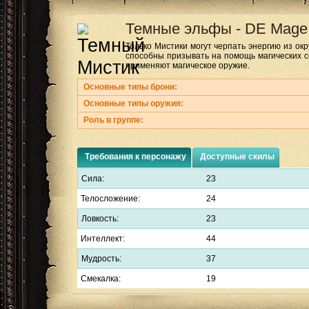
Темные эльфы
-
DE Mage
Только Мистики могут черпать энергию из о
способны призывать на помощь магических 
применяют магическое оружие.
Основные типы брони:
Основные типы оружия:
Роль в группе:
Требования к персонажу
Доступные скилы
Сила:
23
Телосложение:
24
Ловкость:
23
Интеллект:
44
Мудрость:
37
Смекалка:
19