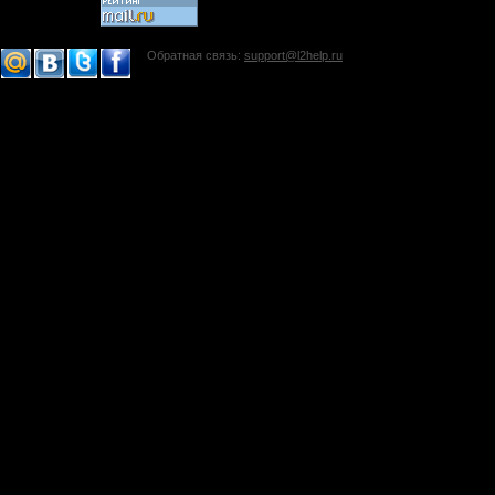
Обратная связь:
support@l2help.ru
!-->